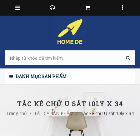
DANH MỤC SẢN PHẨM
TẮC KÊ CHỮ U SẮT 10LY X 34
Trang chủ
/
TẤT CẢ SẢN PHẨM
/
Tắc kê chữ U sắt 10ly x 34