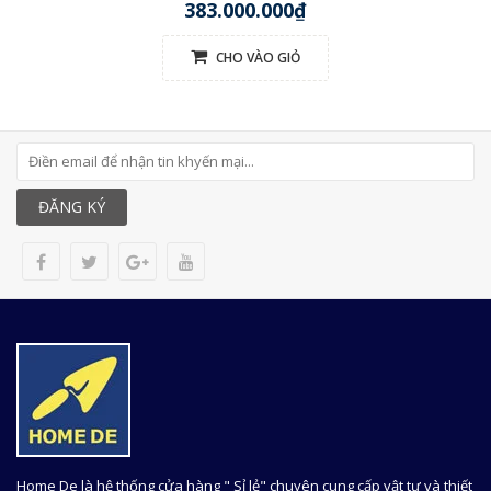
383.000.000₫
CHO VÀO GIỎ
ĐĂNG KÝ
Home De là hệ thống cửa hàng " Sỉ lẻ" chuyên cung cấp vật tư và thiết