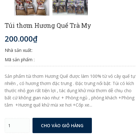
Túi thơm Hương Quế Trà My
200.000₫
Nhà sản xuất:
Mã sản phẩm :
Sản phẩm túi thơm Hương Quế được làm 100% từ vỏ cây quế tự
nhiên , có hương thơm đặc trưng . Đặc trưng nổi bật: Túi có kích
thước nhỏ gọn rất tiện lợi , tác dụng khử mùi thơm dễ chiụ cho
bất cứ không gian nào như: + Phòng ngủ , phòng khách +Phòng
tắm +Hương quế khử mùi xe hơi +Cốp xe...
CHO VÀO GIỎ HÀNG