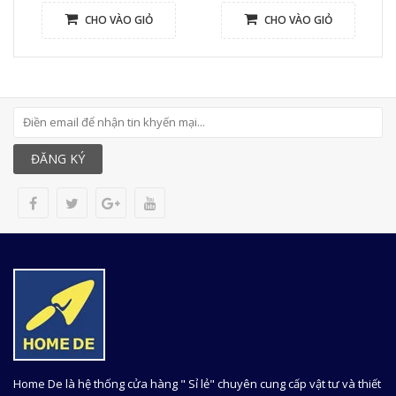
CHO VÀO GIỎ
CHO VÀO GIỎ
ĐĂNG KÝ
Home De là hệ thống cửa hàng " Sỉ lẻ" chuyên cung cấp vật tư và thiết