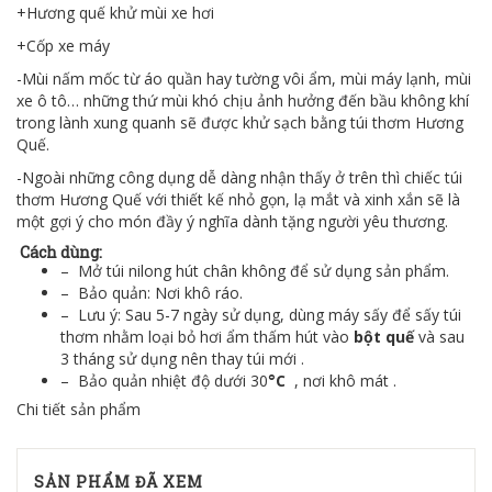
+Hương quế khử mùi xe hơi
+Cốp xe máy
-Mùi nấm mốc từ áo quần hay tường vôi ẩm, mùi máy lạnh, mùi
xe ô tô… những thứ mùi khó chịu ảnh hưởng đến bầu không khí
trong lành xung quanh sẽ được khử sạch bằng túi thơm Hương
Quế.
-Ngoài những công dụng dễ dàng nhận thấy ở trên thì chiếc túi
thơm Hương Quế với thiết kế nhỏ gọn, lạ mắt và xinh xắn sẽ là
một gợi ý cho món đầy ý nghĩa dành tặng người yêu thương.
Cách dùng:
– Mở túi nilong hút chân không để sử dụng sản phẩm.
– Bảo quản: Nơi khô ráo.
– Lưu ý: Sau 5-7 ngày sử dụng, dùng máy sấy để sấy túi
thơm nhằm loại bỏ hơi ẩm thấm hút vào
bột quế
và sau
3 tháng sử dụng nên thay túi mới .
– Bảo quản nhiệt độ dưới 30
°C
, nơi khô mát .
Chi tiết sản phẩm
SẢN PHẨM ĐÃ XEM