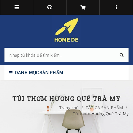
DANH MỤC SẢN PHẨM
TÚI THƠM HƯƠNG QUẾ TRÀ MY
Trang chủ
/
TẤT CẢ SẢN PHẨM
/
Túi thơm Hương Quế Trà My