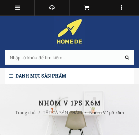
DANH MỤC SẢN PHẨM
NHÔM V 1P5 X6M
Trang chủ
/
TẤT CẢ SẢN PHẨM
/
Nhôm V 1p5 x6m