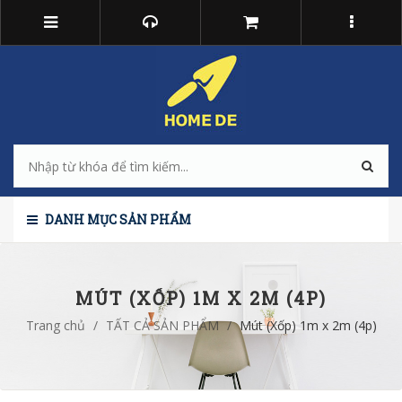
DANH MỤC SẢN PHẨM
MÚT (XỐP) 1M X 2M (4P)
Trang chủ
/
TẤT CẢ SẢN PHẨM
/
Mút (Xốp) 1m x 2m (4p)