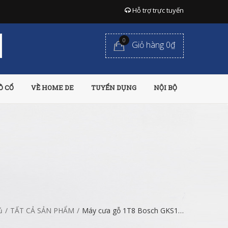
Hỗ trợ trực tuyến
0
Giỏ hàng 0₫
Ồ CỔ
VỀ HOME DE
TUYỂN DỤNG
NỘI BỘ
ủ
/
TẤT CẢ SẢN PHẨM
/
Máy cưa gỗ 1T8 Bosch GKS190N