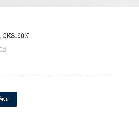
h GKS190N
00₫
HÀNG