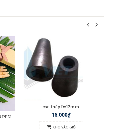
t
con thép D=12mm
16.000₫
BÚT TRE VIỆT NAM (BAMBOO PEN VIETNAM)
CHO VÀO GIỎ