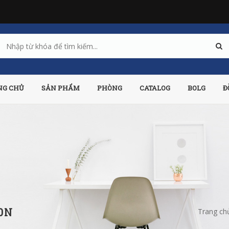
NG CHỦ
SẢN PHẨM
PHÒNG
CATALOG
BOLG
Đ
0N
Trang ch