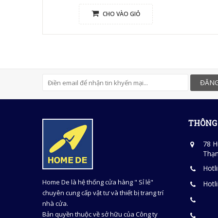
CHO VÀO GIỎ
ĐĂNG
THÔNG 
78 H
Thạn
Hotl
Home De là hệ thống cửa hàng " Sỉ lẻ"
Hotl
chuyên cung cấp vật tư và thiết bị trang trí
nhà cửa.
Bản quyền thuộc về sở hữu của Công ty