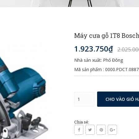
Máy cưa gỗ 1T8 Bosc
1.923.750₫
2.025.0
Nhà sản xuất: Phố Đông
Mã sản phẩm : 0000.PDCT.0887
CHO VÀO GIỎ 
Chia sẻ: