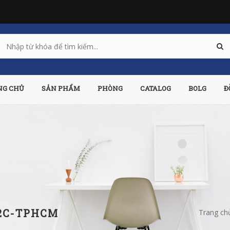
NG CHỦ
SẢN PHẨM
PHÒNG
CATALOG
BOLG
Đ
/2C-TPHCM
Trang ch