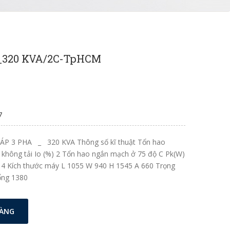
_320 KVA/2C-TpHCM
7
ÁP 3 PHA _ 320 KVA Thông số kĩ thuật Tổn hao
 không tải Io (%) 2 Tổn hao ngắn mạch ở 75 độ C Pk(W)
 4 Kích thước máy L 1055 W 940 H 1545 A 660 Trọng
ổng 1380
HÀNG