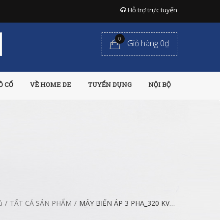
Hỗ trợ trực tuyến
0
Giỏ hàng 0₫
Ồ CỔ
VỀ HOME DE
TUYỂN DỤNG
NỘI BỘ
ủ
/
TẤT CẢ SẢN PHẨM
/
MÁY BIẾN ÁP 3 PHA_320 KVA/2C-TpHCM