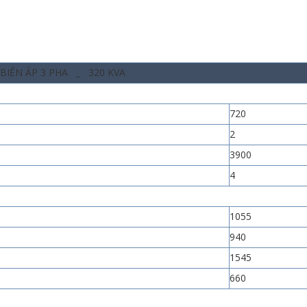
BIẾN ÁP 3 PHA _ 320 KVA
720
2
3900
4
1055
940
1545
660