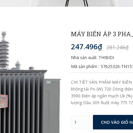
MÁY BIẾN ÁP 3 PHA
247.496₫
281.246₫
Nhà sản xuất: THIBIDI
Mã sản phẩm : 57625320-TN15
CHI TIẾT SẢN PHẨM MÁY BIẾN 
không tải Po (W) 720 Dòng điện
3900 Điện áp ngắn mạch Uk (%)
lượng Dầu 309 Ruột máy 775 T
CHO VÀO GIỎ 