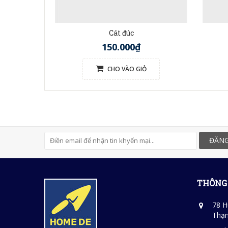
Cát đúc
150.000₫
CHO VÀO GIỎ
ĐĂNG
THÔNG 
78 H
Thạn