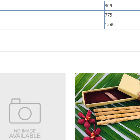
309
775
1380