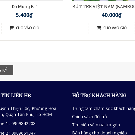
Đá Móng BT
5.400₫
40.000₫
CHO VÀO GIỎ
CHO VÀO GIỎ
 KÝ
TIN LIÊN HỆ
HỖ TRỢ KHÁCH HÀNG
uỳnh Thiện Lộc, Phường Hòa
Trung tâm chăm sóc khách hàn
h, Quận Tân Phú, Tp HCM
Chính sách đổi trả
ine 1 : 0909842208
Tìm hiểu về mua trả góp
Bán hàng cho doanh nghiệp
ine 2 : 0909661347