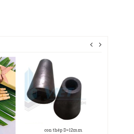
t
con thép D=12mm