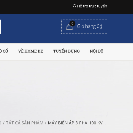
Hỗ trợ trực tuyến
0
Giỏ hàng 0₫
Ồ CỔ
VỀ HOME DE
TUYỂN DỤNG
NỘI BỘ
ủ
/
TẤT CẢ SẢN PHẨM
/
MÁY BIẾN ÁP 3 PHA_100 KVA-22/0,4 kV