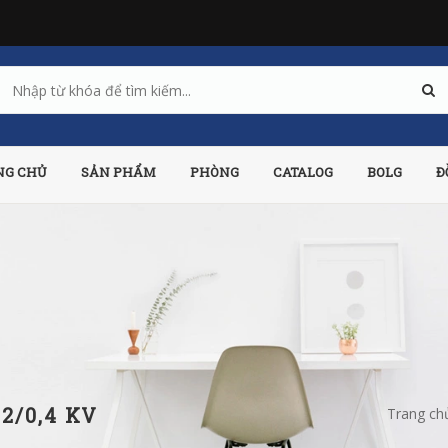
NG CHỦ
SẢN PHẨM
PHÒNG
CATALOG
BOLG
Đ
2/0,4 KV
Trang ch