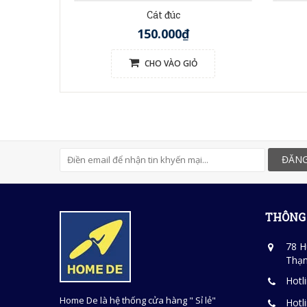
Cát đúc
150.000₫
CHO VÀO GIỎ
ĐĂNG
THÔNG 
78 H
Thạn
Hotl
Home De là hệ thống cửa hàng " Sỉ lẻ"
Hotl