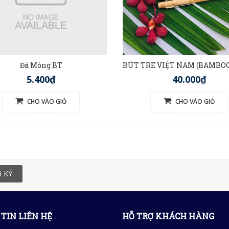
Đá Móng BT
5.400₫
40.000₫
CHO VÀO GIỎ
CHO VÀO GIỎ
 KÝ
TIN LIÊN HỆ
HỖ TRỢ KHÁCH HÀNG