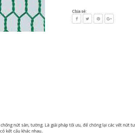
Chia sẻ:
hống nứt sàn, tường. Là giải pháp tối ưu, để chóng lại các vết nứt t
có kết cấu khác nhau..