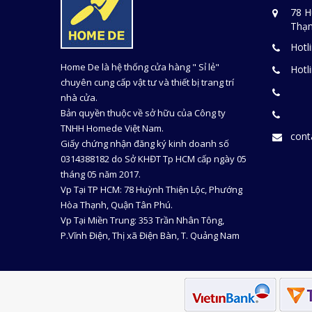
78 H
Thạn
Hotl
Home De là hệ thống cửa hàng " Sỉ lẻ"
Hotl
chuyên cung cấp vật tư và thiết bị trang trí
nhà cửa.
Bản quyền thuộc về sở hữu của Công ty
TNHH Homede Việt Nam.
con
Giấy chứng nhận đăng ký kinh doanh số
0314388182 do Sở KHĐT Tp HCM cấp ngày 05
tháng 05 năm 2017.
Vp Tại TP HCM: 78 Huỳnh Thiện Lộc, Phướng
Hòa Thạnh, Quận Tân Phú.
Vp Tại Miền Trung: 353 Trần Nhân Tông,
P.Vĩnh Điện, Thị xã Điện Bàn, T. Quảng Nam