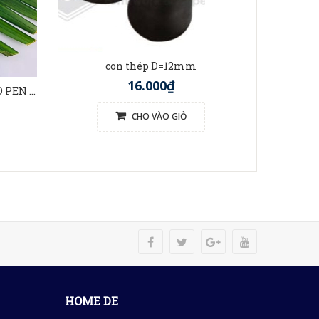
t
con thép D=12mm
16.000₫
BÚT TRE VIỆT NAM (BAMBOO PEN VIETNAM)
CHO VÀO GIỎ
HOME DE