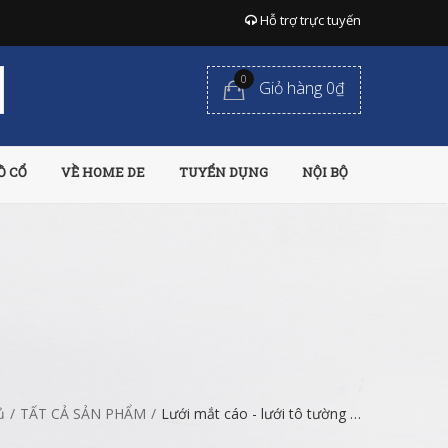
Hỗ trợ trực tuyến
0
Giỏ hàng 0₫
Ồ CỔ
VỀ HOME DE
TUYỂN DỤNG
NỘI BỘ
ủ
/
TẤT CẢ SẢN PHẨM
/
Lưới mắt cáo - lưới tô tường chống nứt