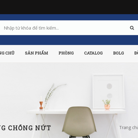
NG CHỦ
SẢN PHẨM
PHÒNG
CATALOG
BOLG
Đ
NG CHỐNG NỨT
Trang ch