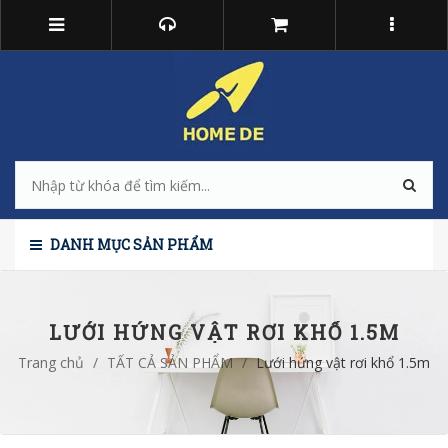
DANH MỤC SẢN PHẨM
LƯỚI HỨNG VẬT RƠI KHỔ 1.5M
Trang chủ
/
TẤT CẢ SẢN PHẨM
/
Lưới hứng vật rơi khổ 1.5m