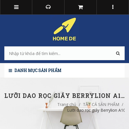
DANH MỤC SẢN PHẨM
LƯỠI DAO RỌC GIẤY BERRYLION A100 LỚN
Trang chủ
/
TẤT CẢ SẢN PHẨM
/
Lưỡi dao rọc giấy Berrylion A100