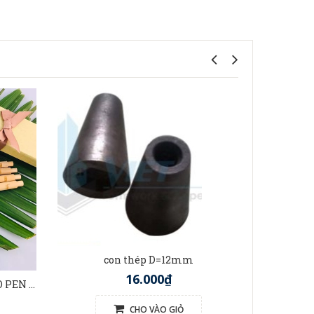
t
con thép D=12mm
16.000₫
BÚT TRE VIỆT NAM (BAMBOO PEN VIETNAM)
CHO VÀO GIỎ