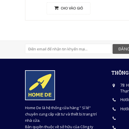
CHO VÀO GIỎ
ĐĂNG
THÔNG 
78 H
Thạn
Hotl
Home De là hệ thống cửa hàng " Sỉ lẻ"
Hotl
chuyên cung cấp vật tư và thiết bị trang trí
nhà cửa.
Bản quyền thuộc về sở hữu của Công ty