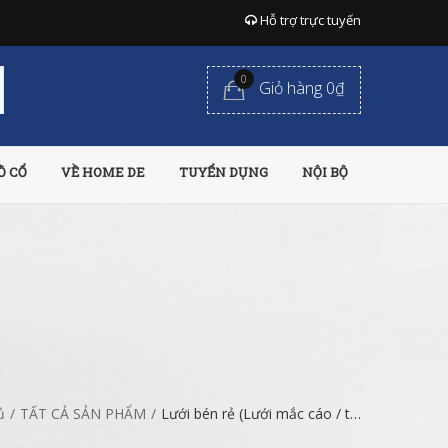
Hỗ trợ trực tuyến
0
Giỏ hàng 0₫
Ồ CỔ
VỀ HOME DE
TUYỂN DỤNG
NỘI BỘ
ủ
/
TẤT CẢ SẢN PHẨM
/
Lưới bén rẻ (Lưới mắc cáo / tô tường)