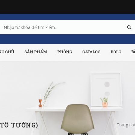
NG CHỦ
SẢN PHẨM
PHÒNG
CATALOG
BOLG
Đ
 TÔ TƯỜNG)
Trang ch