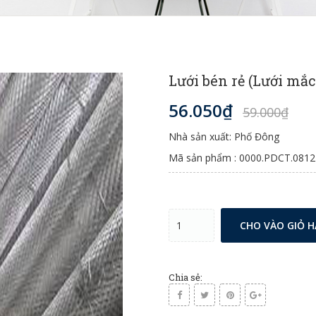
Lưới bén rẻ (Lưới mắc
56.050₫
59.000₫
Nhà sản xuất: Phố Đông
Mã sản phẩm : 0000.PDCT.0812
CHO VÀO GIỎ 
Chia sẻ: