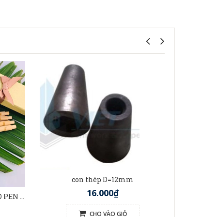
t
con thép D=12mm
16.000₫
BÚT TRE VIỆT NAM (BAMBOO PEN VIETNAM)
CHO VÀO GIỎ