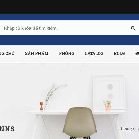
NG CHỦ
SẢN PHẨM
PHÒNG
CATALOG
BOLG
Đ
YNNS
Trang ch