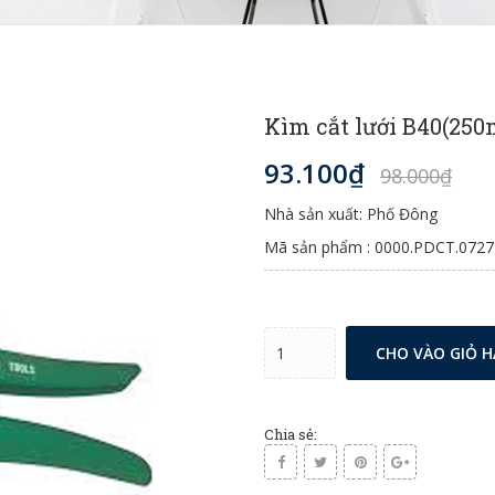
Kìm cắt lưới B40(2
93.100₫
98.000₫
Nhà sản xuất: Phố Đông
Mã sản phẩm : 0000.PDCT.0727
CHO VÀO GIỎ 
Chia sẻ: