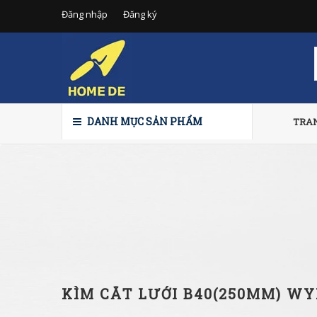
Đăng nhập
Đăng ký
DANH MỤC SẢN PHẨM
TRA
KÌM CẮT LƯỚI B40(250MM) W