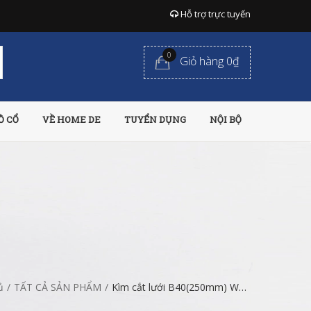
Hỗ trợ trực tuyến
0
Giỏ hàng 0₫
Ồ CỔ
VỀ HOME DE
TUYỂN DỤNG
NỘI BỘ
ủ
/
TẤT CẢ SẢN PHẨM
/
Kìm cắt lưới B40(250mm) Wynns