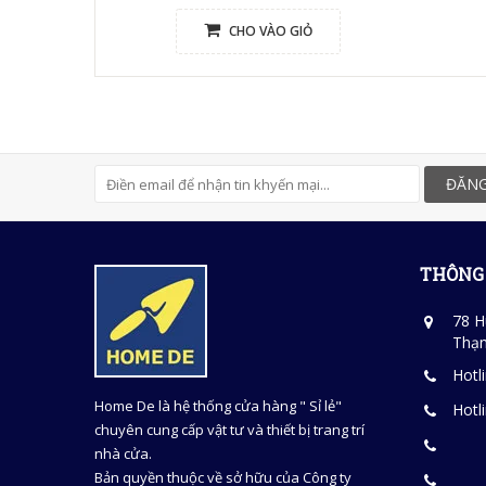
CHO VÀO GIỎ
ĐĂNG
THÔNG 
78 H
Thạn
Hotl
Home De là hệ thống cửa hàng " Sỉ lẻ"
Hotl
chuyên cung cấp vật tư và thiết bị trang trí
nhà cửa.
Bản quyền thuộc về sở hữu của Công ty