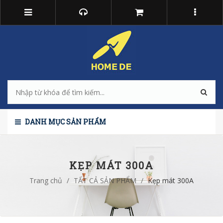
DANH MỤC SẢN PHẨM
KẸP MÁT 300A
Trang chủ
/
TẤT CẢ SẢN PHẨM
/
Kẹp mát 300A