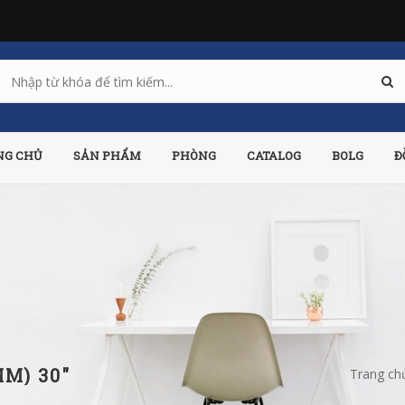
NG CHỦ
SẢN PHẨM
PHÒNG
CATALOG
BOLG
Đ
MM) 30"
Trang ch