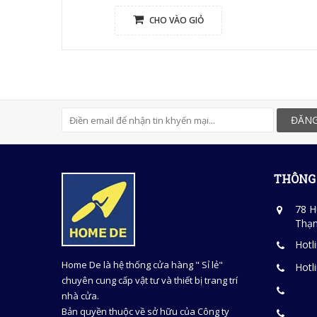
CHO VÀO GIỎ
ĐĂNG
THÔNG 
78 H
Thạn
Hotl
Home De là hệ thống cửa hàng " Sỉ lẻ"
Hotl
chuyên cung cấp vật tư và thiết bị trang trí
nhà cửa.
Bản quyền thuộc về sở hữu của Công ty