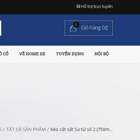
Hỗ trợ trực tuyến
0
Giỏ hàng 0₫
Ồ CỔ
VỀ HOME DE
TUYỂN DỤNG
NỘI BỘ
ủ
/
TẤT CẢ SẢN PHẨM
/
Kéo cắt sắt Sư tử số 2 (750mm) 30"