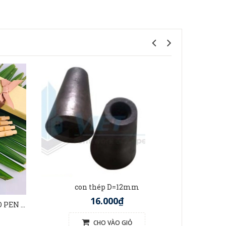
t
con thép D=12mm
16.000₫
BÚT TRE VIỆT NAM (BAMBOO PEN VIETNAM)
CHO VÀO GIỎ