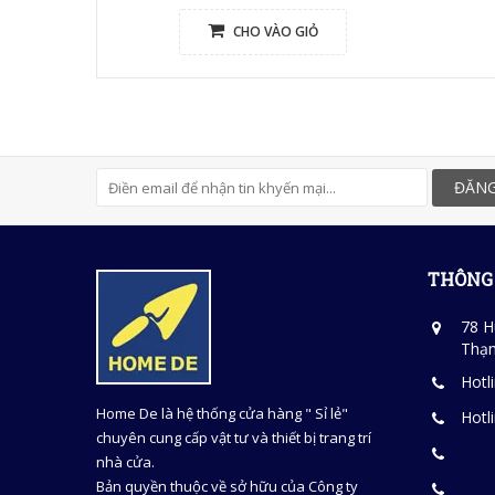
CHO VÀO GIỎ
ĐĂNG
THÔNG 
78 H
Thạn
Hotl
Home De là hệ thống cửa hàng " Sỉ lẻ"
Hotl
chuyên cung cấp vật tư và thiết bị trang trí
nhà cửa.
Bản quyền thuộc về sở hữu của Công ty