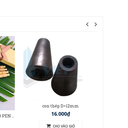
t
con thép D=12mm
16.000₫
BÚT TRE VIỆT NAM (BAMBOO PEN VIETNAM)
CHO VÀO GIỎ