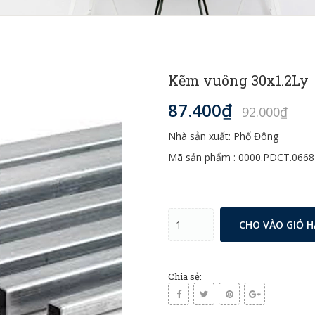
Kẽm vuông 30x1.2Ly
87.400₫
92.000₫
Nhà sản xuất: Phố Đông
Mã sản phẩm : 0000.PDCT.0668
CHO VÀO GIỎ 
Chia sẻ: