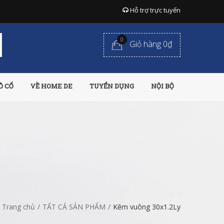
Hỗ trợ trực tuyến
0
Giỏ hàng 0₫
Ồ CỔ
VỀ HOME DE
TUYỂN DỤNG
NỘI BỘ
Trang chủ
/
TẤT CẢ SẢN PHẨM
/
Kẽm vuông 30x1.2Ly