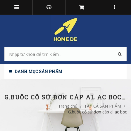
DANH MỤC SẢN PHẨM
G.BUỘC CỔ SỨ ĐƠN CÁP AL AC BỌC 22KV 240M
Trang chủ
/
TẤT CẢ SẢN PHẨM
/
G.buộc cổ sứ đơn cáp al ac bọc 