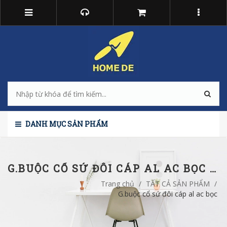
DANH MỤC SẢN PHẨM
G.BUỘC CỔ SỨ ĐÔI CÁP AL AC BỌC 22KV 240
Trang chủ
/
TẤT CẢ SẢN PHẨM
/
G.buộc cổ sứ đôi cáp al ac bọc 2