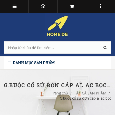
DANH MỤC SẢN PHẨM
G.BUỘC CỔ SỨ ĐƠN CÁP AL AC BỌC 22KV 150M
Trang chủ
/
TẤT CẢ SẢN PHẨM
/
G.buộc cổ sứ đơn cáp al ac bọc 