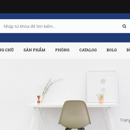
NG CHỦ
SẢN PHẨM
PHÒNG
CATALOG
BOLG
Đ
Tran