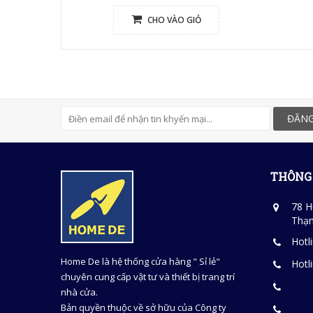
CHO VÀO GIỎ
ĐĂNG
THÔNG 
78 H
Thạn
Hotl
Home De là hệ thống cửa hàng " Sỉ lẻ"
Hotl
chuyên cung cấp vật tư và thiết bị trang trí
nhà cửa.
Bản quyền thuộc về sở hữu của Công ty