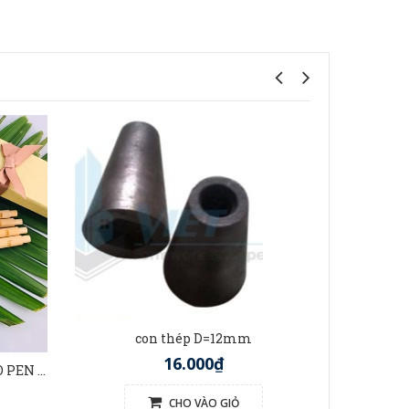
t
con thép D=12mm
16.000₫
BÚT TRE VIỆT NAM (BAMBOO PEN VIETNAM)
CHO VÀO GIỎ