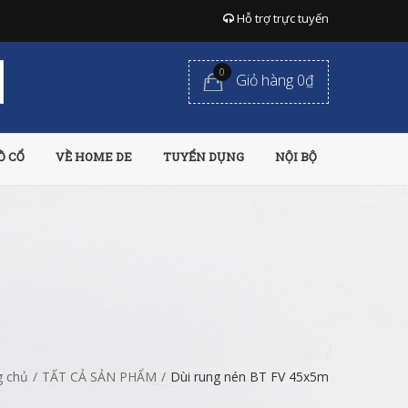
Hỗ trợ trực tuyến
0
Giỏ hàng 0₫
Ồ CỔ
VỀ HOME DE
TUYỂN DỤNG
NỘI BỘ
g chủ
/
TẤT CẢ SẢN PHẨM
/
Dùi rung nén BT FV 45x5m