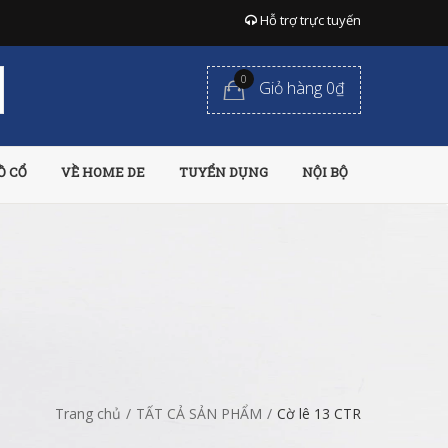
Hỗ trợ trực tuyến
0
Giỏ hàng 0₫
Ồ CỔ
VỀ HOME DE
TUYỂN DỤNG
NỘI BỘ
Trang chủ
/
TẤT CẢ SẢN PHẨM
/
Cờ lê 13 CTR