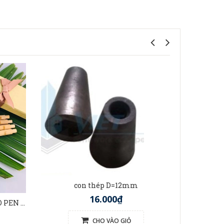
t
con thép D=12mm
16.000₫
BÚT TRE VIỆT NAM (BAMBOO PEN VIETNAM)
CHO VÀO GIỎ