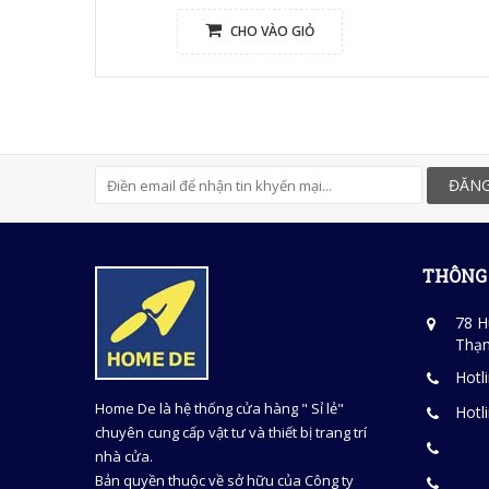
CHO VÀO GIỎ
ĐĂNG
THÔNG 
78 H
Thạn
Hotl
Home De là hệ thống cửa hàng " Sỉ lẻ"
Hotl
chuyên cung cấp vật tư và thiết bị trang trí
nhà cửa.
Bản quyền thuộc về sở hữu của Công ty