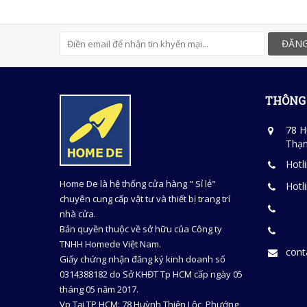
ĐĂNG
THÔNG 
78 H
Thạn
Hotl
Home De là hệ thống cửa hàng " Sỉ lẻ"
Hotl
chuyên cung cấp vật tư và thiết bị trang trí
nhà cửa.
Bản quyền thuộc về sở hữu của Công ty
TNHH Homede Việt Nam.
con
Giấy chứng nhận đăng ký kinh doanh số
0314388182 do Sở KHĐT Tp HCM cấp ngày 05
tháng 05 năm 2017.
Vp Tại TP HCM: 78 Huỳnh Thiện Lộc, Phướng