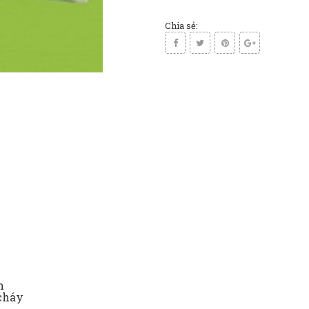
Chia sẻ:
n
 cháy