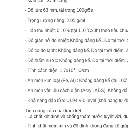
- Màu sắc: Xám sáng
- Độ lún: 63 mm, tải trọng 100g/5s
- Trọng lượng riêng: 2.05 g/ml
0
- Hấp thụ nhiệt: 0.10% (tại 110
Cx3h) theo tiêu chu
- Độ giãn nở do nhiệt: Không đáng kể . Đo tại thời
- Độ co do lạnh: Không đáng kể. Đo tại thời điểm: 
- Độ thấm nước: Không đáng kể. Đo tại thời điểm: 
13
- Tính cách điện: 1,7x10
Ω/cm
- Ăn mòn kim loại (Fe, Al) : Không đáng kể (tại 100
- Ăn mòn vật liệu cách điện (Acryl, ABS): Không đá
- Khả năng dập lửa: UL94 V-0 level (khả năng tự dậ
Tính năng của
chất trám trét
- Là chất kết dính và chống thấm nước tuyệt vời, duy
- Tính chất mềm mịn và độ dính không đáng kể giúp