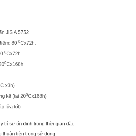
ẩn JIS A 5752
0
 điểm: 80
Cx72h.
0
20
Cx72h
0
20
Cx168h
0
C x3h)
0
ng kể (tại 20
Cx168h)
p lửa tốt)
 trì sự ổn định trong thời gian dài.
 thuận tiện trong sử dụng