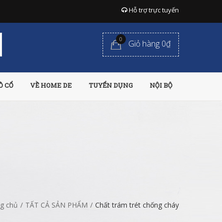
Hỗ trợ trực tuyến
0
Giỏ hàng 0₫
Ồ CỔ
VỀ HOME DE
TUYỂN DỤNG
NỘI BỘ
g chủ
/
TẤT CẢ SẢN PHẨM
/
Chất trám trét chống cháy