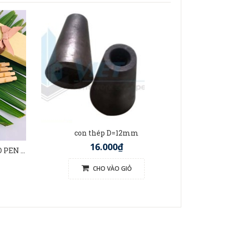
t
con thép D=12mm
16.000₫
BÚT TRE VIỆT NAM (BAMBOO PEN VIETNAM)
CHO VÀO GIỎ