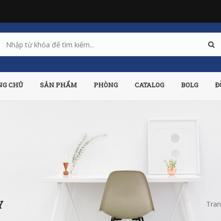
NG CHỦ
SẢN PHẨM
PHÒNG
CATALOG
BOLG
Đ
Y
Tran