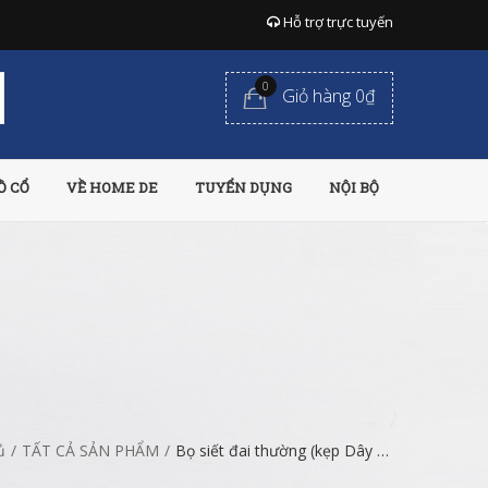
Hỗ trợ trực tuyến
0
Giỏ hàng 0₫
Ồ CỔ
VỀ HOME DE
TUYỂN DỤNG
NỘI BỘ
ủ
/
TẤT CẢ SẢN PHẨM
/
Bọ siết đai thường (kẹp Dây đai thiết bị)