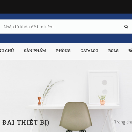
NG CHỦ
SẢN PHẨM
PHÒNG
CATALOG
BOLG
Đ
 ĐAI THIẾT BỊ)
Trang ch