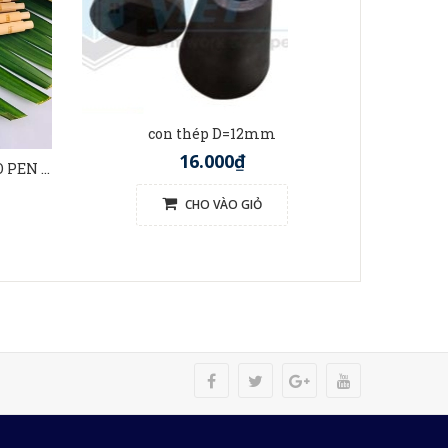
t
con thép D=12mm
16.000₫
BÚT TRE VIỆT NAM (BAMBOO PEN VIETNAM)
CHO VÀO GIỎ