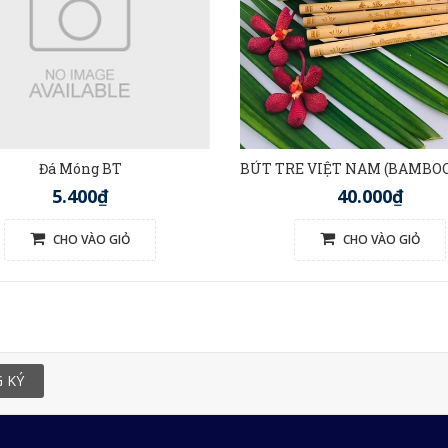
Đá Móng BT
5.400₫
40.000₫
CHO VÀO GIỎ
CHO VÀO GIỎ
 KÝ