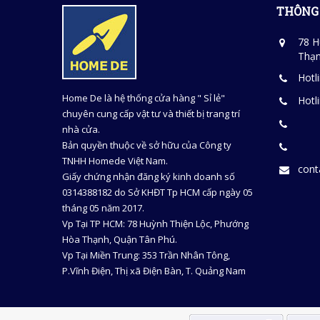
THÔNG 
78 H
Thạn
Hotl
Home De là hệ thống cửa hàng " Sỉ lẻ"
Hotl
chuyên cung cấp vật tư và thiết bị trang trí
nhà cửa.
Bản quyền thuộc về sở hữu của Công ty
TNHH Homede Việt Nam.
con
Giấy chứng nhận đăng ký kinh doanh số
0314388182 do Sở KHĐT Tp HCM cấp ngày 05
tháng 05 năm 2017.
Vp Tại TP HCM: 78 Huỳnh Thiện Lộc, Phướng
Hòa Thạnh, Quận Tân Phú.
Vp Tại Miền Trung: 353 Trần Nhân Tông,
P.Vĩnh Điện, Thị xã Điện Bàn, T. Quảng Nam