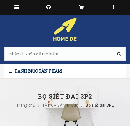
DANH MỤC SẢN PHẨM
BỌ SIẾT ĐAI 3P2
Trang chủ
/
TẤT CẢ SẢN PHẨM
/
Bọ siết đai 3P2