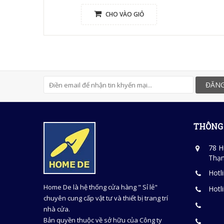
CHO VÀO GIỎ
ĐĂNG
THÔNG 
78 H
Thạn
Hotl
Home De là hệ thống cửa hàng " Sỉ lẻ"
Hotl
chuyên cung cấp vật tư và thiết bị trang trí
nhà cửa.
Bản quyền thuộc về sở hữu của Công ty