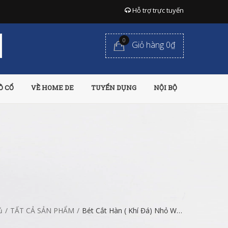
Hỗ trợ trực tuyến
0
Giỏ hàng 0₫
Ồ CỔ
VỀ HOME DE
TUYỂN DỤNG
NỘI BỘ
ủ
/
TẤT CẢ SẢN PHẨM
/
Bét Cắt Hàn ( Khí Đá) Nhỏ Wynns