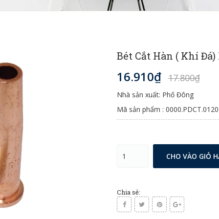
Bét Cắt Hàn ( Khí Đ
16.910₫
17.800₫
Nhà sản xuất: Phố Đông
Mã sản phẩm : 0000.PDCT.0120
CHO VÀO GIỎ 
Chia sẻ: