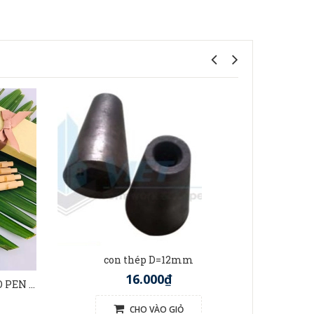
t
con thép D=12mm
16.000₫
BÚT TRE VIỆT NAM (BAMBOO PEN VIETNAM)
CHO VÀO GIỎ