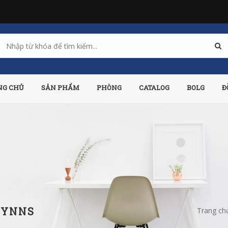
NG CHỦ
SẢN PHẨM
PHÒNG
CATALOG
BOLG
Đ
WYNNS
Trang ch