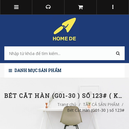
DANH MỤC SẢN PHẨM
BÉT CẮT HÀN (G01-30 ) SỐ 123# ( KHÍ ĐÁ) NHỎ 3D
Trang chủ
/
TẤT CẢ SẢN PHẨM
/
Bét Cắt Hàn (G01-30 ) số 123# (