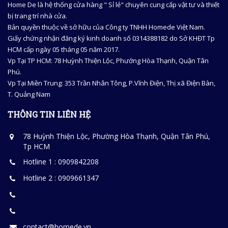
Home De là hệ thống cửa hàng " Sỉ lẻ" chuyên cung cấp vật tư và thiết
bị trang trí nhà cửa.
Bản quyền thuộc về sở hữu của Công ty TNHH Homede Việt Nam.
Giấy chứng nhận đăng ký kinh doanh số 0314388182 do Sở KHĐT Tp
HCM cấp ngày 05 tháng 05 năm 2017.
Vp Tại TP HCM: 78 Huỳnh Thiện Lộc, Phướng Hòa Thạnh, Quận Tân
Phú.
Vp Tại Miền Trung: 353 Trần Nhân Tông, P.Vĩnh Điện, Thị xã Điện Bàn,
T. Quảng Nam
THÔNG TIN LIÊN HỆ
78 Huỳnh Thiện Lộc, Phường Hòa Thạnh, Quận Tân Phú,
Tp HCM
Hotline 1 : 0909842208
Hotline 2 : 0909661347
contact@homede.vn