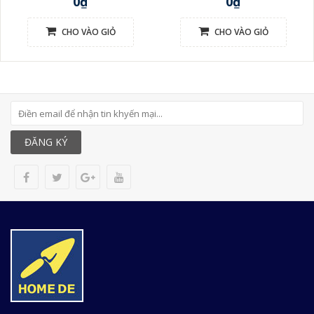
0₫
0₫
CHO VÀO GIỎ
CHO VÀO GIỎ
ĐĂNG KÝ