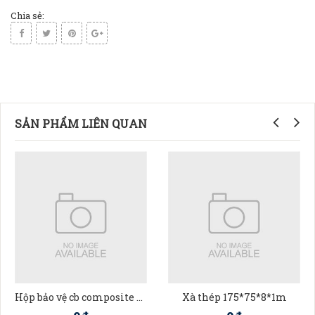
Chia sẻ:
SẢN PHẨM LIÊN QUAN
Hộp bảo vệ cb composite 30*23*12
Xà thép 175*75*8*1m