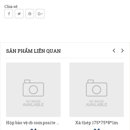
Chia sẻ:
SẢN PHẨM LIÊN QUAN
Hộp bảo vệ cb composite 30*23*12
Xà thép 175*75*8*1m