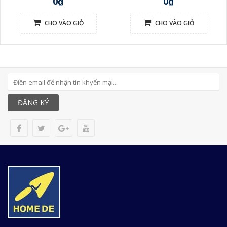
0₫
0₫
CHO VÀO GIỎ
CHO VÀO GIỎ
ĐĂNG KÝ