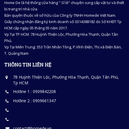
Home De là hệ thống cửa hàng " Sỉ lẻ" chuyên cung cấp vật tư và thiết
bị trang trí nhà cửa.
Bản quyền thuộc về sở hữu của Công ty TNHH Homede Việt Nam.
Giấy chứng nhận đăng ký kinh doanh số 0314388182 do Sở KHĐT Tp
HCM cấp ngày 05 tháng 05 năm 2017.
Vp Tại TP HCM: 78 Huỳnh Thiện Lộc, Phướng Hòa Thạnh, Quận Tân
Phú.
Vp Tại Miền Trung: 353 Trần Nhân Tông, P.Vĩnh Điện, Thị xã Điện Bàn,
T. Quảng Nam
THÔNG TIN LIÊN HỆ
78 Huỳnh Thiện Lộc, Phường Hòa Thạnh, Quận Tân Phú,
Tp HCM
Hotline 1 : 0909842208
Hotline 2 : 0909661347
contact@homede.vn