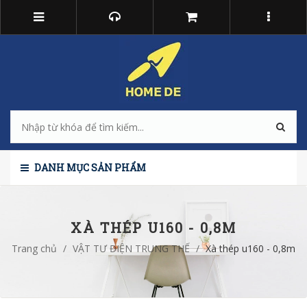
DANH MỤC SẢN PHẨM
XÀ THÉP U160 - 0,8M
Trang chủ
/
VẬT TƯ ĐIỆN TRUNG THẾ
/
Xà thép u160 - 0,8m