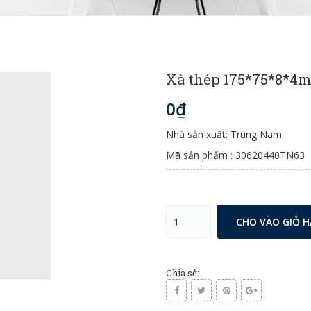
Xà thép 175*75*8*4
0₫
Nhà sản xuất: Trung Nam
Mã sản phẩm : 30620440TN63
CHO VÀO GIỎ 
Chia sẻ: