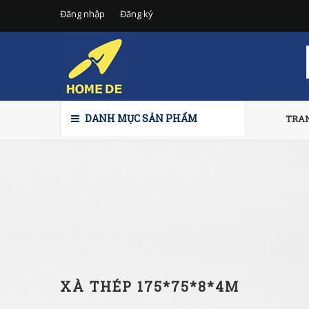
Đăng nhập
Đăng ký
DANH MỤC SẢN PHẨM
TRA
XÀ THÉP 175*75*8*4M