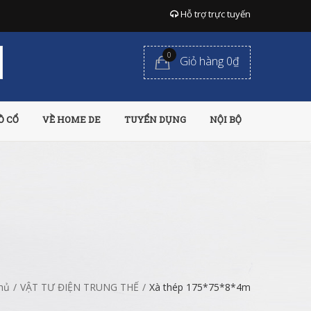
Hỗ trợ trực tuyến
0
Giỏ hàng 0₫
Ồ CỔ
VỀ HOME DE
TUYỂN DỤNG
NỘI BỘ
hủ
/
VẬT TƯ ĐIỆN TRUNG THẾ
/
Xà thép 175*75*8*4m