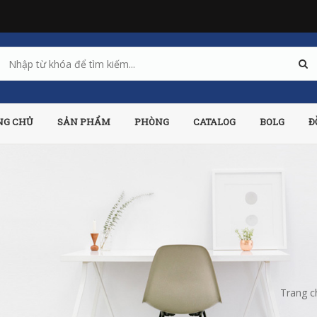
NG CHỦ
SẢN PHẨM
PHÒNG
CATALOG
BOLG
Đ
Trang c