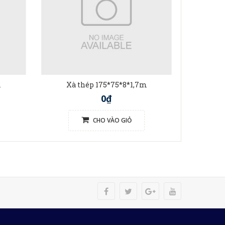
m
Xà thép 175*75*8*1,7m
Xà 
0₫
CHO VÀO GIỎ