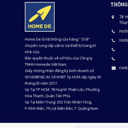
THÔNG 
78 H
Thạn
Hotl
Home De là hệ thống cửa hàng " Sỉ lẻ"
Hotl
chuyên cung cấp vật tư và thiết bị trang trí
nhà cửa.
Bản quyền thuộc về sở hữu của Công ty
TNHH Homede Việt Nam.
con
Giấy chứng nhận đăng ký kinh doanh số
0314388182 do Sở KHĐT Tp HCM cấp ngày 05
tháng 05 năm 2017.
Vp Tại TP HCM: 78 Huỳnh Thiện Lộc, Phướng
Hòa Thạnh, Quận Tân Phú.
Vp Tại Miền Trung: 353 Trần Nhân Tông,
P.Vĩnh Điện, Thị xã Điện Bàn, T. Quảng Nam