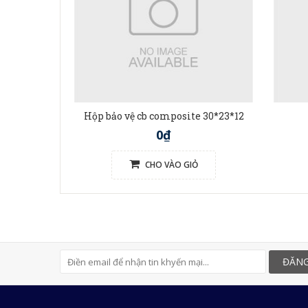
Hộp bảo vệ cb composite 30*23*12
0₫
CHO VÀO GIỎ
ĐĂNG