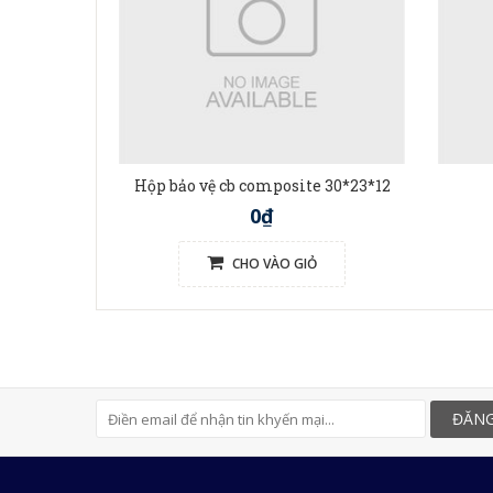
Hộp bảo vệ cb composite 30*23*12
0₫
CHO VÀO GIỎ
ĐĂNG