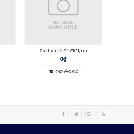
m
Xà thép 175*75*8*1,7m
Xà 
0₫
CHO VÀO GIỎ