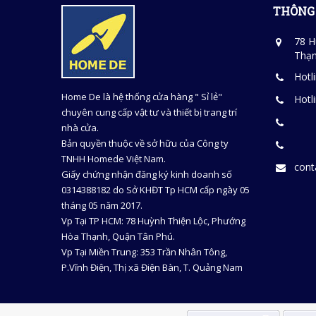
THÔNG 
78 H
Thạn
Hotl
Home De là hệ thống cửa hàng " Sỉ lẻ"
Hotl
chuyên cung cấp vật tư và thiết bị trang trí
nhà cửa.
Bản quyền thuộc về sở hữu của Công ty
TNHH Homede Việt Nam.
con
Giấy chứng nhận đăng ký kinh doanh số
0314388182 do Sở KHĐT Tp HCM cấp ngày 05
tháng 05 năm 2017.
Vp Tại TP HCM: 78 Huỳnh Thiện Lộc, Phướng
Hòa Thạnh, Quận Tân Phú.
Vp Tại Miền Trung: 353 Trần Nhân Tông,
P.Vĩnh Điện, Thị xã Điện Bàn, T. Quảng Nam