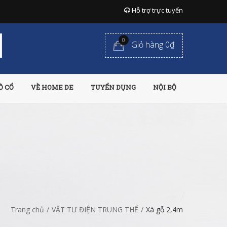
Hỗ trợ trực tuyến
0
Giỏ hàng 0₫
Ồ CỔ
VỀ HOME DE
TUYỂN DỤNG
NỘI BỘ
Trang chủ
/
VẬT TƯ ĐIỆN TRUNG THẾ
/
Xà gỗ 2,4m