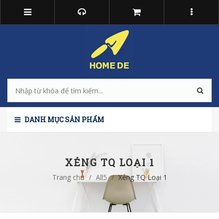
DANH MỤC SẢN PHẨM
XẺNG TQ LOẠI 1
Trang chủ
/
All5
/
Xẻng TQ Loại 1