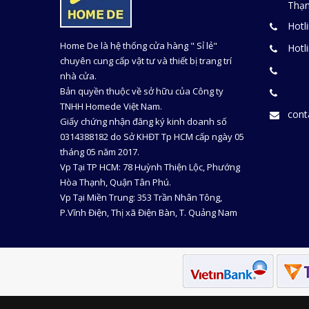
Thạn
Hotl
Home De là hệ thống cửa hàng " Sỉ lẻ"
Hotl
chuyên cung cấp vật tư và thiết bị trang trí
nhà cửa.
Bản quyền thuộc về sở hữu của Công ty
TNHH Homede Việt Nam.
con
Giấy chứng nhận đăng ký kinh doanh số
0314388182 do Sở KHĐT Tp HCM cấp ngày 05
tháng 05 năm 2017.
Vp Tại TP HCM: 78 Huỳnh Thiện Lộc, Phướng
Hòa Thạnh, Quận Tân Phú.
Vp Tại Miền Trung: 353 Trần Nhân Tông,
P.Vĩnh Điện, Thị xã Điện Bàn, T. Quảng Nam