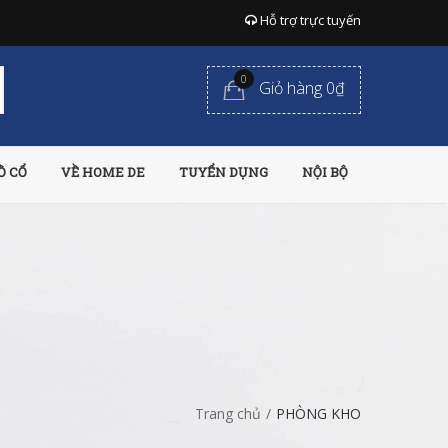
Hỗ trợ trực tuyến
0
Giỏ hàng 0₫
Ồ CỔ
VỀ HOME DE
TUYỂN DỤNG
NỘI BỘ
Trang chủ
/
PHÒNG KHO