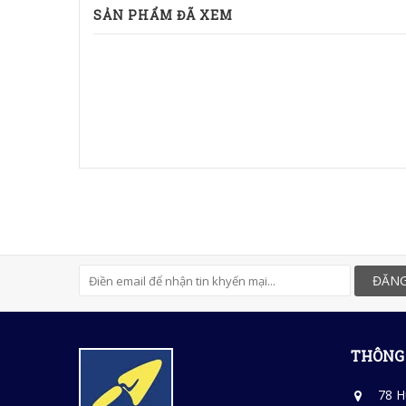
SẢN PHẨM ĐÃ XEM
ĐĂNG
THÔNG 
78 H