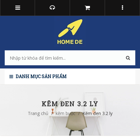
DANH MỤC SẢN PHẨM
KẼM ĐEN 3.2 LY
Trang chủ
/
kẽm buộc
/
Kẽm đen 3.2 ly