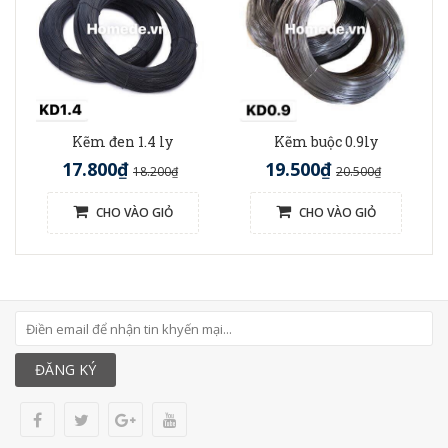
Kẽm đen 1.4 ly
Kẽm buộc 0.9ly
17.800₫
19.500₫
18.200₫
20.500₫
CHO VÀO GIỎ
CHO VÀO GIỎ
ĐĂNG KÝ